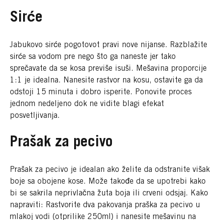
Sirće
Jabukovo sirće pogotovot pravi nove nijanse. Razblažite
sirće sa vodom pre nego što ga naneste jer tako
sprečavate da se kosa previše isuši. Mešavina proporcije
1:1 je idealna. Nanesite rastvor na kosu, ostavite ga da
odstoji 15 minuta i dobro isperite. Ponovite proces
jednom nedeljeno dok ne vidite blagi efekat
posvetljivanja.
Prašak za pecivo
Prašak za pecivo je idealan ako želite da odstranite višak
boje sa obojene kose. Može takođe da se upotrebi kako
bi se sakrila neprivlačna žuta boja ili crveni odsjaj. Kako
napraviti: Rastvorite dva pakovanja praška za pecivo u
mlakoj vodi (otprilike 250ml) i nanesite mešavinu na