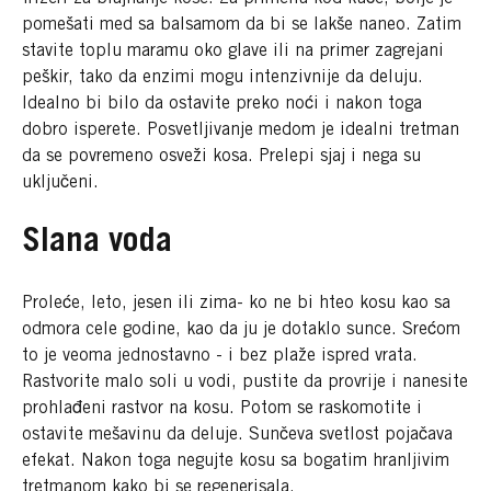
pomešati med sa balsamom da bi se lakše naneo. Zatim
stavite toplu maramu oko glave ili na primer zagrejani
peškir, tako da enzimi mogu intenzivnije da deluju.
Idealno bi bilo da ostavite preko noći i nakon toga
dobro isperete. Posvetljivanje medom je idealni tretman
da se povremeno osveži kosa. Prelepi sjaj i nega su
uključeni.
Slana voda
Proleće, leto, jesen ili zima- ko ne bi hteo kosu kao sa
odmora cele godine, kao da ju je dotaklo sunce. Srećom
to je veoma jednostavno - i bez plaže ispred vrata.
Rastvorite malo soli u vodi, pustite da provrije i nanesite
prohlađeni rastvor na kosu. Potom se raskomotite i
ostavite mešavinu da deluje. Sunčeva svetlost pojačava
efekat. Nakon toga negujte kosu sa bogatim hranljivim
tretmanom kako bi se regenerisala.