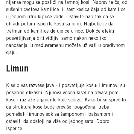
nijanse mogu se postići na tamnoj kosi. Napravite čaj od
sušenih cvetova kamilice ili šest kesica čaja od kamilice
u jednom litru kipuće vode. Ostavite napitak da se
ohladi potom isperite kosu sa njim. Najbolje je da
tretman od kamilice deluje celu noć. Dok će efekti
posvetljivanja biti vidljivi samo nakon nekoliko
nanošenja, u međuvremenu možete uživati u predivnom
sjaju.
Limun
Kiselo vas razveseljava - i posvetljuje kosu: Limunovi su
posebno efikasni. Njihova voćna kiselina otvara pore
kose i razlaže pigmente koje sadrže. Kako bi se sprečilo
da struktura kose bude previše pogođena, treba
pomešati limunov sok sa šamponom i balsamom i
ostaviti da odstoji ne više od jednog sata. Dobro
isperite.