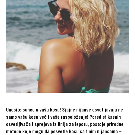
Unesite sunce u vašu kosu! Sjajne nijanse osvetljavaju ne
samo vašu kosu već i vaše raspoloženje! Pored efikasnih
osvetljivača i sprejeva iz linija za lepotu, postoje prirodne
metode koje mogu da posvetle kosu sa finim nijansama –