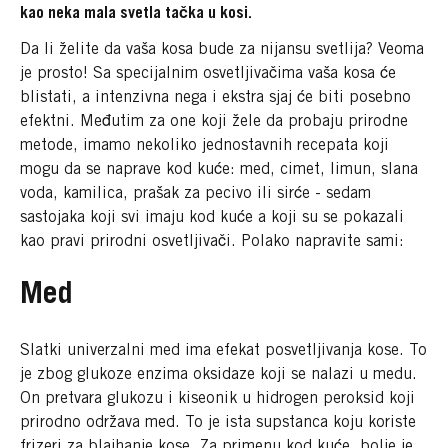
kao neka mala svetla tačka u kosi.
Da li želite da vaša kosa bude za nijansu svetlija? Veoma
je prosto! Sa specijalnim osvetljivačima vaša kosa će
blistati, a intenzivna nega i ekstra sjaj će biti posebno
efektni. Međutim za one koji žele da probaju prirodne
metode, imamo nekoliko jednostavnih recepata koji
mogu da se naprave kod kuće: med, cimet, limun, slana
voda, kamilica, prašak za pecivo ili sirće - sedam
sastojaka koji svi imaju kod kuće a koji su se pokazali
kao pravi prirodni osvetljivači. Polako napravite sami:
Med
Slatki univerzalni med ima efekat posvetljivanja kose. To
je zbog glukoze enzima oksidaze koji se nalazi u medu.
On pretvara glukozu i kiseonik u hidrogen peroksid koji
prirodno održava med. To je ista supstanca koju koriste
frizeri za blajhanje kose. Za primenu kod kuće, bolje je