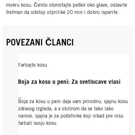
mokru kosu. Čvrsto obmotajte peškir oko glave, ostavite
tretman da odstoji otprilike 20 min i dobro isperite.
POVEZANI ČLANCI
Farbajte kosu
Boja za kosu u peni: Za svetlucave vlasi
...
Boja za kosu u peni daje vam prirodnu, sjajnu kosu
zdravog izgleda, a s obzirom da se tako lako
nanosi, sjajna je za početnike koji nikad pre nisu
farbali svoju kosu.