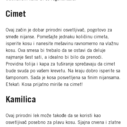
Cimet
Ovaj začin je dobar prirodni osvetljivač, pogotovo za
smeđe nijanse. Pomešajte jednaku količinu cimeta,
isperite kosu i nanesite mešavinu ravnomerno na vlažnu
kosu. Ova smesa bi trebalo da se ostavi da deluje
najmanje šest sati, a idealno bi bilo da prenoći.
Providna folija i kapa za tuširanje sprečavaju da cimet
bude svuda po vašem krevetu. Na kraju dobro isperite sa
šamponom. Sada je kosa posvetljena sa finim nijansama.
Efekat: Kosa prijatno miriše na cimet!
Kamilica
Ovaj prirodni lek može takođe da se koristi kao
osvetljivač posebno za plavu kosu. Sjajna crvena i zlatne