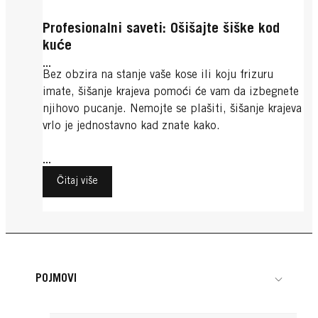
Profesionalni saveti: Ošišajte šiške kod
kuće
...
Bez obzira na stanje vaše kose ili koju frizuru
imate, šišanje krajeva pomoći će vam da izbegnete
njihovo pucanje. Nemojte se plašiti, šišanje krajeva
vrlo je jednostavno kad znate kako.
...
Čitaj više
POJMOVI