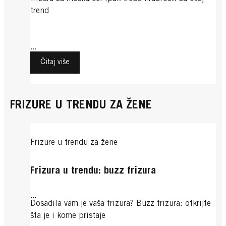
trend
...
Čitaj više
FRIZURE U TRENDU ZA ŽENE
Frizure u trendu za žene
Frizura u trendu: buzz frizura
...
Dosadila vam je vaša frizura? Buzz frizura: otkrijte
šta je i kome pristaje