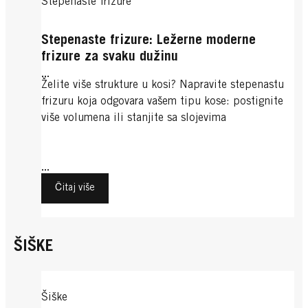
Stepenaste frizure
Stepenaste frizure: Ležerne moderne
frizure za svaku dužinu
...
Želite više strukture u kosi? Napravite stepenastu
frizuru koja odgovara vašem tipu kose: postignite
više volumena ili stanjite sa slojevima
...
Čitaj više
ŠIŠKE
Šiške