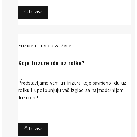
...
Čitaj više
Frizure u trendu za žene
Koje frizure idu uz rolke?
...
Predstavljamo vam tri frizure koje savršeno idu uz
rolku i upotpunjuju vaš izgled sa najmodernijom
frizurom!
...
Čitaj više