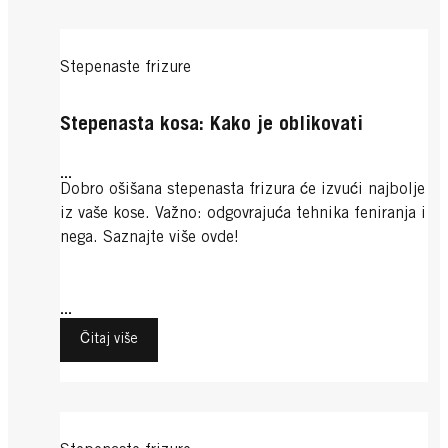
Stepenaste frizure
Stepenasta kosa: Kako je oblikovati
...
Dobro ošišana stepenasta frizura će izvući najbolje
iz vaše kose. Važno: odgovrajuća tehnika feniranja i
nega. Saznajte više ovde!
...
Čitaj više