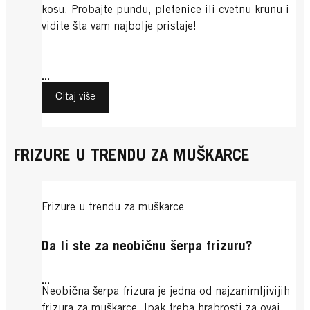
kosu. Probajte punđu, pletenice ili cvetnu krunu i
vidite šta vam najbolje pristaje!
...
Čitaj više
FRIZURE U TRENDU ZA MUŠKARCE
Frizure u trendu za muškarce
Da li ste za neobičnu šerpa frizuru?
...
Neobična šerpa frizura je jedna od najzanimljivijih
frizura za muškarce. Ipak treba hrabrosti za ovaj