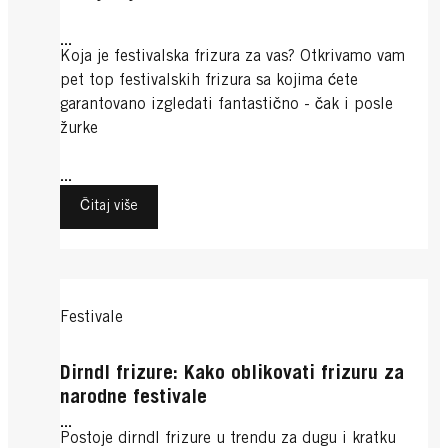
...
Koja je festivalska frizura za vas? Otkrivamo vam
pet top festivalskih frizura sa kojima ćete
garantovano izgledati fantastično - čak i posle
žurke
...
Čitaj više
Festivale
Dirndl frizure: Kako oblikovati frizuru za
narodne festivale
...
Postoje dirndl frizure u trendu za dugu i kratku