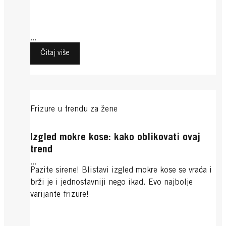
...
Čitaj više
Frizure u trendu za žene
Izgled mokre kose: kako oblikovati ovaj
trend
...
Pazite sirene! Blistavi izgled mokre kose se vraća i
brži je i jednostavniji nego ikad. Evo najbolje
varijante frizure!