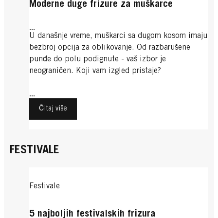
Moderne duge frizure za muškarce
...
U današnje vreme, muškarci sa dugom kosom imaju
bezbroj opcija za oblikovanje. Od razbarušene
punđe do polu podignute - vaš izbor je
neograničen. Koji vam izgled pristaje?
...
Čitaj više
FESTIVALE
Festivale
5 najboljih festivalskih frizura