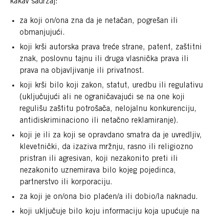
kakav sadržaj:
za koji on/ona zna da je netačan, pogrešan ili
obmanjujući.
koji krši autorska prava treće strane, patent, zaštitni
znak, poslovnu tajnu ili druga vlasnička prava ili
prava na objavljivanje ili privatnost.
koji krši bilo koji zakon, statut, uredbu ili regulativu
(uključujući ali ne ograničavajući se na one koji
regulišu zaštitu potrošača, nelojalnu konkurenciju,
antidiskriminaciono ili netačno reklamiranje).
koji je ili za koji se opravdano smatra da je uvredljiv,
klevetnički, da izaziva mržnju, rasno ili religiozno
pristran ili agresivan, koji nezakonito preti ili
nezakonito uznemirava bilo kojeg pojedinca,
partnerstvo ili korporaciju.
za koji je on/ona bio plaćen/a ili dobio/la naknadu.
koji uključuje bilo koju informaciju koja upućuje na