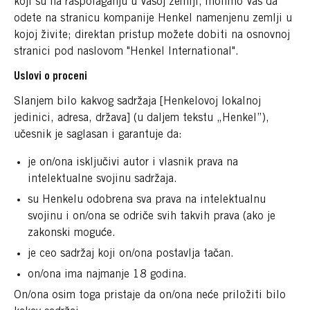
koji su na raspolaganju u Vašoj zemlji, molimo Vas da
odete na stranicu kompanije Henkel namenjenu zemlji u
kojoj živite; direktan pristup možete dobiti na osnovnoj
stranici pod naslovom "Henkel International".
Uslovi o proceni
Slanjem bilo kakvog sadržaja [Henkelovoj lokalnoj
jedinici, adresa, država] (u daljem tekstu „Henkel”),
učesnik je saglasan i garantuje da:
je on/ona isključivi autor i vlasnik prava na
intelektualne svojinu sadržaja.
su Henkelu odobrena sva prava na intelektualnu
svojinu i on/ona se odriče svih takvih prava (ako je
zakonski moguće.
je ceo sadržaj koji on/ona postavlja tačan.
on/ona ima najmanje 18 godina.
On/ona osim toga pristaje da on/ona neće priložiti bilo