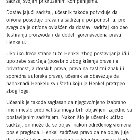
sadržaj svojim pridruženim kompanijama.
Dostavljajući sadržaj, učesnik takođe potvrđuje da
on/ona poseduje prava na sadržaj u potpunosti a, pre
svega da je on/ona ovlašćen da dostavi sadržaj kao deo
testiranja proizvoda i da dodeli gorenavedena prava
Henkelu.
Ukoliko treće strane tuže Henkel zbog postavljanja i/ili
upotrebe sadržaja (posebno zbog kršenja prava na
privatnost, autorskih prava, prava na zaštitni znak ili
sporedna autorska prava), učesnik se obavezuje da
nadoknadi Henkelu svu štetu koju je Henkel pretrpeo
zbog toga.
Učesnik je takođe saglasan da njegovo/njeno izabrano
ime i mesto prebivališta mogu biti objavljeni zajedno sa
postavljenim sadržajem. Nakon što je učesnik učitao
sadržaj, on može da se objavi nakon određenog vremena
posle pregleda. Henkel zadržava pravo da ne objavljuje i