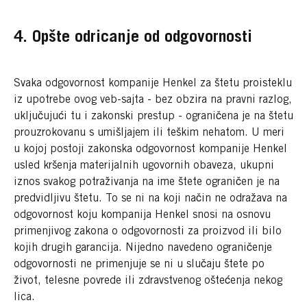
4. Opšte odricanje od odgovornosti
Svaka odgovornost kompanije Henkel za štetu proisteklu
iz upotrebe ovog veb-sajta - bez obzira na pravni razlog,
uključujući tu i zakonski prestup - ograničena je na štetu
prouzrokovanu s umišljajem ili teškim nehatom. U meri
u kojoj postoji zakonska odgovornost kompanije Henkel
usled kršenja materijalnih ugovornih obaveza, ukupni
iznos svakog potraživanja na ime štete ograničen je na
predvidljivu štetu. To se ni na koji način ne odražava na
odgovornost koju kompanija Henkel snosi na osnovu
primenjivog zakona o odgovornosti za proizvod ili bilo
kojih drugih garancija. Nijedno navedeno ograničenje
odgovornosti ne primenjuje se ni u slučaju štete po
život, telesne povrede ili zdravstvenog oštećenja nekog
lica.