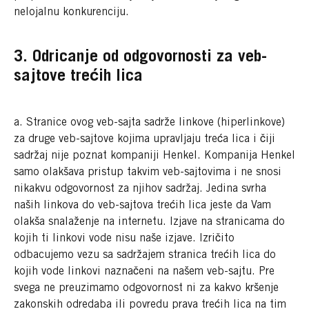
nelojalnu konkurenciju.
3. Odricanje od odgovornosti za veb-
sajtove trećih lica
a. Stranice ovog veb-sajta sadrže linkove (hiperlinkove)
za druge veb-sajtove kojima upravljaju treća lica i čiji
sadržaj nije poznat kompaniji Henkel. Kompanija Henkel
samo olakšava pristup takvim veb-sajtovima i ne snosi
nikakvu odgovornost za njihov sadržaj. Jedina svrha
naših linkova do veb-sajtova trećih lica jeste da Vam
olakša snalaženje na internetu. Izjave na stranicama do
kojih ti linkovi vode nisu naše izjave. Izričito
odbacujemo vezu sa sadržajem stranica trećih lica do
kojih vode linkovi naznačeni na našem veb-sajtu. Pre
svega ne preuzimamo odgovornost ni za kakvo kršenje
zakonskih odredaba ili povredu prava trećih lica na tim