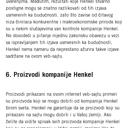
uverenjima. Međutim, rezultati koje Henkel stvarno
postigne mogu se znatno razlikovati od tih izjava
usmerenih ka budućnosti, zato što zavise od čitavog
niza činilaca konkurentne i makroekonomske prirode koji
su u nekim slučajevima van kontrole kompanije Henkel.
Ne dovodeći u pitanje nijednu zakonsku obavezu u vezi
sa ispravljanjem tih izjava usmerenih ka budućnosti,
Henkel nema nameru da neprestano ažurira takve izjave
sadržane na ovom veb-sajtu.
6. Proizvodi kompanije Henkel
Proizvodi prikazani na ovom internet veb-sajtu primeri
su proizvoda koji se mogu dobiti od kompanija Henkel
širom sveta. Henkel ne garantuje da se proizvodi koji su
prikazani na sajtu mogu dobiti i u Vašoj zemlji. Ako
želite da vidite spisak svih proizvoda kompanije Henkel