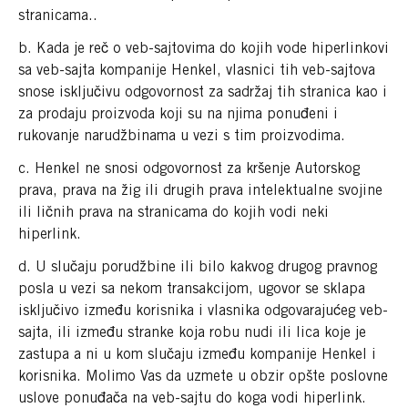
stranicama..
b. Kada je reč o veb-sajtovima do kojih vode hiperlinkovi
sa veb-sajta kompanije Henkel, vlasnici tih veb-sajtova
snose isključivu odgovornost za sadržaj tih stranica kao i
za prodaju proizvoda koji su na njima ponuđeni i
rukovanje narudžbinama u vezi s tim proizvodima.
c. Henkel ne snosi odgovornost za kršenje Autorskog
prava, prava na žig ili drugih prava intelektualne svojine
ili ličnih prava na stranicama do kojih vodi neki
hiperlink.
d. U slučaju porudžbine ili bilo kakvog drugog pravnog
posla u vezi sa nekom transakcijom, ugovor se sklapa
isključivo između korisnika i vlasnika odgovarajućeg veb-
sajta, ili između stranke koja robu nudi ili lica koje je
zastupa a ni u kom slučaju između kompanije Henkel i
korisnika. Molimo Vas da uzmete u obzir opšte poslovne
uslove ponuđača na veb-sajtu do koga vodi hiperlink.