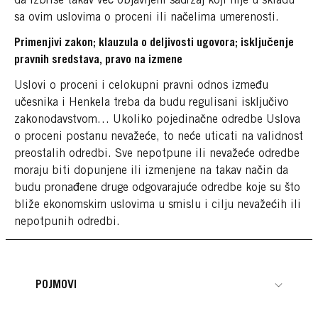
da izbriše takav već objavljeni sadržaj koji nije u skladu
sa ovim uslovima o proceni ili načelima umerenosti.
Primenjivi zakon; klauzula o deljivosti ugovora; isključenje
pravnih sredstava, pravo na izmene
Uslovi o proceni i celokupni pravni odnos između
učesnika i Henkela treba da budu regulisani isključivo
zakonodavstvom… Ukoliko pojedinačne odredbe Uslova
o proceni postanu nevažeće, to neće uticati na validnost
preostalih odredbi. Sve nepotpune ili nevažeće odredbe
moraju biti dopunjene ili izmenjene na takav način da
budu pronađene druge odgovarajuće odredbe koje su što
bliže ekonomskim uslovima u smislu i cilju nevažećih ili
nepotpunih odredbi.
POJMOVI