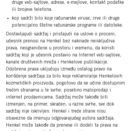
druge veb-sajtove, adrese, e-mejlove, kontakt podatke
ili brojeve telefona.
koji sadrži bilo koje računarske viruse, crve ili druge
potencijalno štetne računarske programe ili datoteke.
Dostavljajući sadržaj i pristajući na uslove o proceni,
učesnik prenosi na Henkel bez naknade neisključiva
prava, neograničene u prostoru i vremenu, da koristi
sadržaj koji je učesnik postavio na Internet veb-sajtove,
kanale društvenih mreža i Henkelove publikacije.
Odobrena prava uključuju između ostalog pravo na
korišćenje sadržaja za bilo koje reklamiranje Henkelovih
kozmetičkih proizvoda, pogotovo da se učine dostupnim
trećim stranama u te svrhe, posebno maloprodaji i
internet prodavnicama. Sadržaj može takođe biti
izmenjen, na primer, skraćen, u razne svrhe, sve dok
sadržaj nije iskrivljen. Henkel i treće strane nisu
obavezne da imenuju odgovarajućeg autora sadržaja.
Henkel može takođe da prenese ili dodeli ta prava na