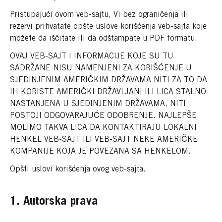
Pristupajući ovom veb-sajtu, Vi bez ograničenja ili
rezervi prihvatate opšte uslove korišćenja veb-sajta koje
možete da iščitate ili da odštampate u PDF formatu.
OVAJ VEB-SAJT I INFORMACIJE KOJE SU TU
SADRŽANE NISU NAMENJENI ZA KORIŠĆENJE U
SJEDINJENIM AMERIČKIM DRŽAVAMA NITI ZA TO DA
IH KORISTE AMERIČKI DRŽAVLJANI ILI LICA STALNO
NASTANJENA U SJEDINJENIM DRŽAVAMA, NITI
POSTOJI ODGOVARAJUĆE ODOBRENJE. NAJLEPŠE
MOLIMO TAKVA LICA DA KONTAKTIRAJU LOKALNI
HENKEL VEB-SAJT ILI VEB-SAJT NEKE AMERIČKE
KOMPANIJE KOJA JE POVEZANA SA HENKELOM.
Opšti uslovi korišćenja ovog veb-sajta.
1. Autorska prava