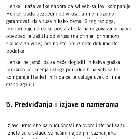
Henkel ulaže velike napore da svi veb-sajtovi kompanije
Henkel budu bezbedni od virusa, ali ne možemo
garantovati da virusa nikako nema. S tog razloga,
preporučujemo da se postarate da na odgovarajući način
obezbedite zaštitu od virusa (na primer, primenom
skenera za virus) pre no što preuzmete dokumente i
podatke.
Henkel ne jemči da se neće dogoditi nikakva greška
prilikom korišćenja usluga ponuđenih na veb-sajtu
kompanije Henkel, niti da će te usluge uvek biti na
raspolaganju.
5. Predviđanja i izjave o namerama
Izjave usmerene ka budućnosti na ovom internet sajtu
iznete su u skladu sa našim najboljim saznanjima i