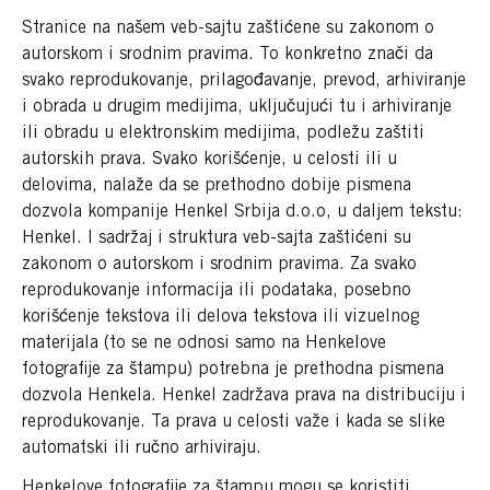
Stranice na našem veb-sajtu zaštićene su zakonom o
autorskom i srodnim pravima. To konkretno znači da
svako reprodukovanje, prilagođavanje, prevod, arhiviranje
i obrada u drugim medijima, uključujući tu i arhiviranje
ili obradu u elektronskim medijima, podležu zaštiti
autorskih prava. Svako korišćenje, u celosti ili u
delovima, nalaže da se prethodno dobije pismena
dozvola kompanije Henkel Srbija d.o.o, u daljem tekstu:
Henkel. I sadržaj i struktura veb-sajta zaštićeni su
zakonom o autorskom i srodnim pravima. Za svako
reprodukovanje informacija ili podataka, posebno
korišćenje tekstova ili delova tekstova ili vizuelnog
materijala (to se ne odnosi samo na Henkelove
fotografije za štampu) potrebna je prethodna pismena
dozvola Henkela. Henkel zadržava prava na distribuciju i
reprodukovanje. Ta prava u celosti važe i kada se slike
automatski ili ručno arhiviraju.
Henkelove fotografije za štampu mogu se koristiti