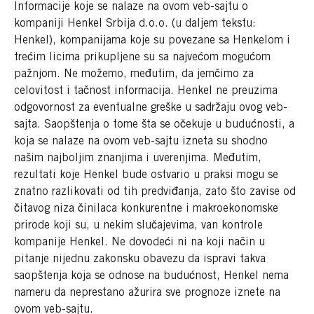
Informacije koje se nalaze na ovom veb-sajtu o
kompaniji Henkel Srbija d.o.o. (u daljem tekstu:
Henkel), kompanijama koje su povezane sa Henkelom i
trećim licima prikupljene su sa najvećom mogućom
pažnjom. Ne možemo, međutim, da jemčimo za
celovitost i tačnost informacija. Henkel ne preuzima
odgovornost za eventualne greške u sadržaju ovog veb-
sajta. Saopštenja o tome šta se očekuje u budućnosti, a
koja se nalaze na ovom veb-sajtu izneta su shodno
našim najboljim znanjima i uverenjima. Međutim,
rezultati koje Henkel bude ostvario u praksi mogu se
znatno razlikovati od tih predviđanja, zato što zavise od
čitavog niza činilaca konkurentne i makroekonomske
prirode koji su, u nekim slučajevima, van kontrole
kompanije Henkel. Ne dovodeći ni na koji način u
pitanje nijednu zakonsku obavezu da ispravi takva
saopštenja koja se odnose na budućnost, Henkel nema
nameru da neprestano ažurira sve prognoze iznete na
ovom veb-sajtu.