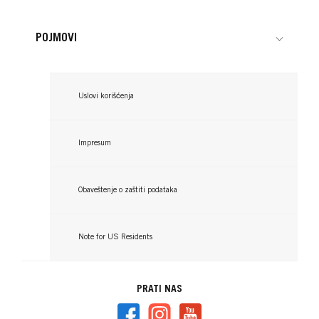
POJMOVI
Uslovi korišćenja
Impresum
Obaveštenje o zaštiti podataka
Note for US Residents
TAFT
PRATI NAS
Speed Hold gel