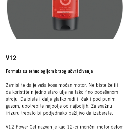
V12
Formula sa tehnologijom brzog učvršćivanja
Zamislite da je vaša kosa moćan motor. Ne biste želili
da koristite nijedno staro ulje na tako fino podešenom
stroju. Da biste i dalje glatko radili, čak i pod punim
gasom, upotrebite najbolje od najboljih. Za snažnu
frizuru trebalo bi podjednako pažljivo da izaberete.
V12 Power Gel nazvan je kao 12-cilindrični motor delom