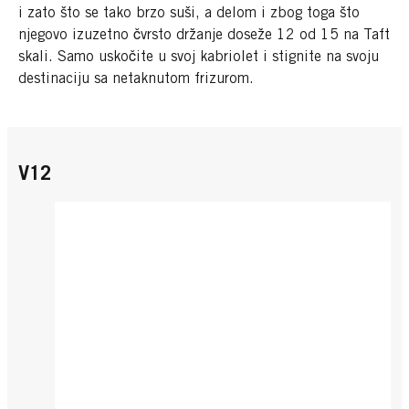
i zato što se tako brzo suši, a delom i zbog toga što
njegovo izuzetno čvrsto držanje doseže 12 od 15 na Taft
skali. Samo uskočite u svoj kabriolet i stignite na svoju
destinaciju sa netaknutom frizurom.
V12