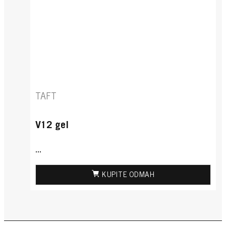
TAFT
V12 gel
...
KUPITE ODMAH