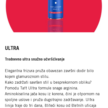
ULTRA
Trodnevno ultra snažno učvršćivanje
Elegantna frizura pruža obavezan završni dodir bilo
kojem glamuroznom stilu.
Kako zadržati savršen stil u besprekornom obliku?
Pomoću Taft Ultra formule snage arginina.
Aminokiselina jača kosu iz korena, čini je otpornom na
spoljne uslove i pruža dugotrajno zadržavanje. Ultra
linija traje do tri dana, štiteći kosu od štetnih uticaja