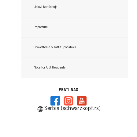
Uslovi korišćenja
Impresum
Obaveštenje o zaštiti podataka
Note for US Residents
GLISS
GLISS
Night Elixir Overnight Reconstruction
PRATI NAS
Night Elixir Overnight Moisture
...
Serbia (schwarzkopf.rs)
...