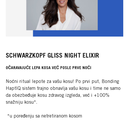
SCHWARZKOPF GLISS NIGHT ELIXIR
OČARAVAJUĆE LEPA KOSA VEĆ POSLE PRVE NOĆI
Noćni ritual lepote za vašu kosu! Po prvi put, Bonding
HaptIQ sistem trajno obnavlja vašu kosu i time ne samo
da obezbeđuje kosu zdravog izgleda, već i +100%
snažniju kosu*.
*u poređenju sa netretiranom kosom