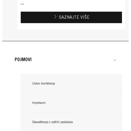
...
SAZNAJTE VIŠE
POJMOVI
Uslovi korišćenja
Impresum
Obaveštenje o zaštiti podataka